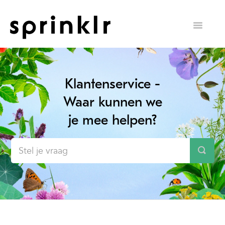
Toggle
Navigatio
overzicht veelgestelde vragen >
Klantenservice -
Waar kunnen we
je mee helpen?